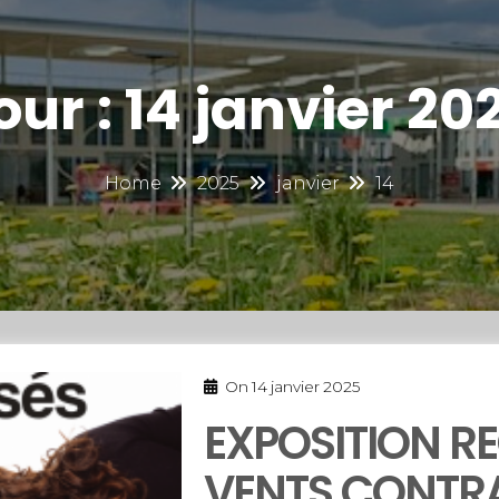
our :
14 janvier 20
Home
2025
janvier
14
On
14 janvier 2025
EXPOSITION R
VENTS CONTRA