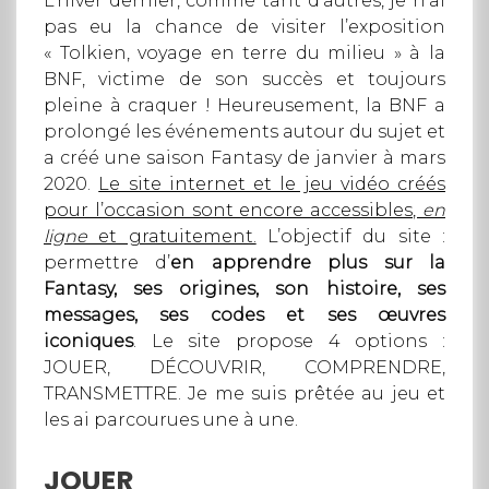
L’hiver dernier, comme tant d’autres, je n’ai
pas eu la chance de visiter l’exposition
« Tolkien, voyage en terre du milieu » à la
BNF, victime de son succès et toujours
pleine à craquer ! Heureusement, la BNF a
prolongé les événements autour du sujet et
a créé une saison Fantasy de janvier à mars
2020.
Le site internet et le jeu vidéo créés
pour l’occasion sont encore accessibles,
en
ligne
et gratuitement.
L’objectif du site :
permettre d’
en apprendre plus sur la
Fantasy, ses origines, son histoire, ses
messages, ses codes et ses œuvres
iconiques
. Le site propose 4 options :
JOUER, DÉCOUVRIR, COMPRENDRE,
TRANSMETTRE. Je me suis prêtée au jeu et
les ai parcourues une à une.
JOUER