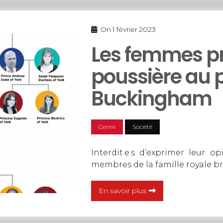
On
1 février 2023
Les femmes pr
poussière au p
Buckingham
Genre
Société
Interdit·e·s d’exprimer leur op
membres de la famille royale b
En savoir plus