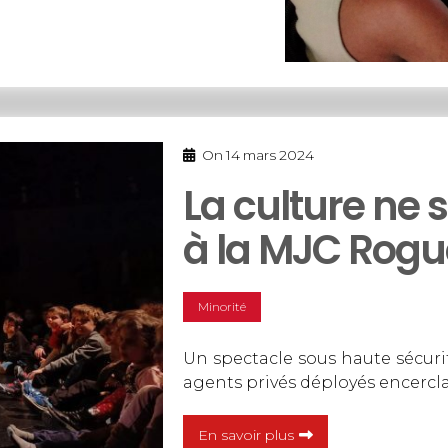
On
14 mars 2024
La culture ne 
à la MJC Rogu
Minorité
Un spectacle sous haute sécurité
agents privés déployés encercl
En savoir plus