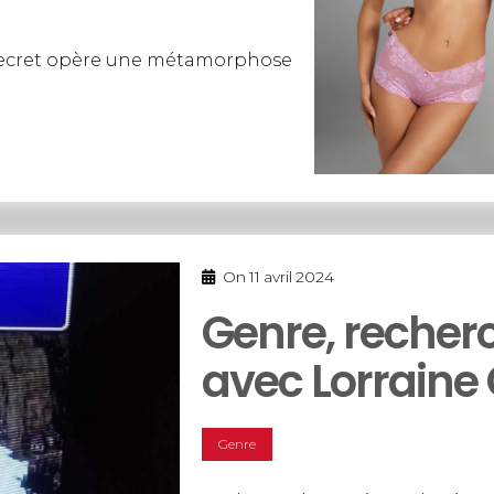
’s Secret opère une métamorphose
On
11 avril 2024
Genre, recher
avec Lorraine
Genre