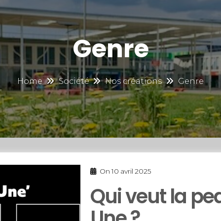
Genre
Home
Société
Nos créations
Genre
On
10 avril 2025
Qui veut la pe
Une ?